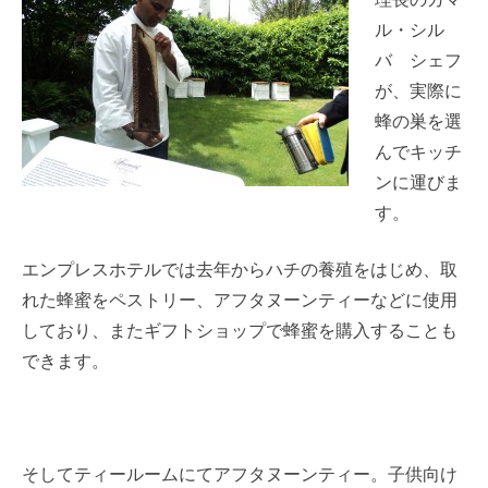
理長のカマ
ル・シル
バ シェフ
が、実際に
蜂の巣を選
んでキッチ
ンに運びま
す。
エンプレスホテルでは去年からハチの養殖をはじめ、取
れた蜂蜜をペストリー、アフタヌーンティーなどに使用
しており、またギフトショップで蜂蜜を購入することも
できます。
そしてティールームにてアフタヌーンティー。子供向け