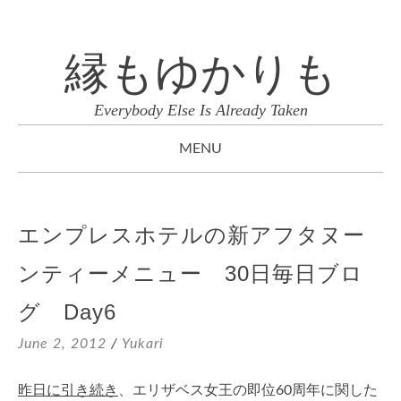
縁もゆかりも
Everybody Else Is Already Taken
MENU
SKIP
TO
エンプレスホテルの新アフタヌー
CONTENT
ンティーメニュー 30日毎日ブロ
グ Day6
June 2, 2012
/
Yukari
昨日に引き続き
、エリザベス女王の即位60周年に関した