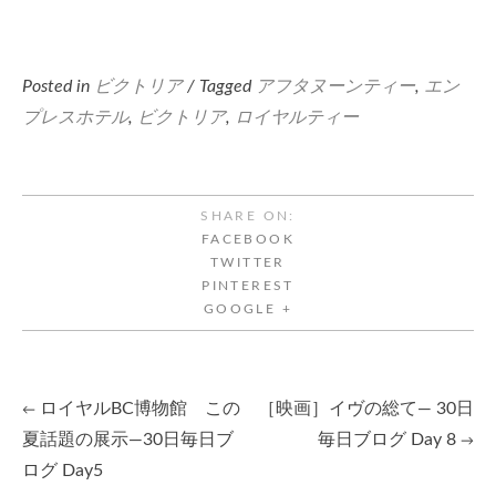
Posted in
ビクトリア
/ Tagged
アフタヌーンティー
,
エン
プレスホテル
,
ビクトリア
,
ロイヤルティー
SHARE ON:
FACEBOOK
TWITTER
PINTEREST
GOOGLE +
ロイヤルBC博物館 この
［映画］イヴの総て— 30日
←
Post
夏話題の展示—30日毎日ブ
毎日ブログ Day 8
→
ログ Day5